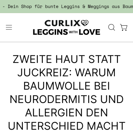
Inhalt
ein Shop für bunte Leggins & Meggings aus Baumwoll
überspringen
Navigationsmenü
SUCHLEIS
War
öffnen
ÖFFNEN
ZWEITE HAUT STATT
JUCKREIZ: WARUM
BAUMWOLLE BEI
NEURODERMITIS UND
ALLERGIEN DEN
UNTERSCHIED MACHT