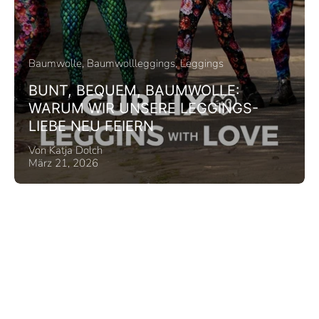
Baumwolle
Baumwollleggings
Leggings
BUNT, BEQUEM, BAUMWOLLE:
WARUM WIR UNSERE LEGGINGS-
LIEBE NEU FEIERN
Von Katja Dolch
März 21, 2026