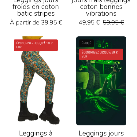
froids en coton
coton bonnes
batic stripes
vibrations
À partir de 39,95 €
49,95 €
59,95 €
Bunte
Frau
ÉCONOMISEZ JUSQU'À 10 €
ÉPUISÉ
Leggings
mit
EUR
ÉCONOMISEZ JUSQU'À 20 €
mit
gemusterten
EUR
Blumenmuster,
Leggings,
kombiniert
leuchtenden
mit
Armbändern
schwarzen
und
Boots
Sneakers
und
entspannt
gelbem
im
Strickpullover
grünen
Licht
Leggings à
Leggings jours