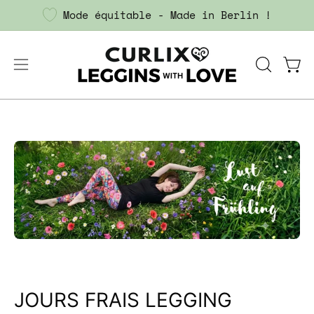
Aller
Mode équitable - Made in Berlin !
au
contenu
Ouvrir
OUVRIR
Ouvr
le
LA
menu
BARRE
DE
de
RECHERC
navigation
JOURS FRAIS LEGGING