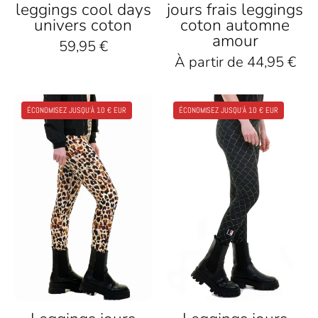
Freien
leggings cool days
jours frais leggings
univers coton
coton automne
amour
59,95 €
À partir de 44,95 €
Leggings
Schwarze
ÉCONOMISEZ JUSQU'À 10 € EUR
ÉCONOMISEZ JUSQU'À 10 € EUR
mit
Baumwollleggin
braunem
mit
Leo-
gelbem
Print,
Muster,
nachhaltig,
nachhaltige
kombiniert
Damenmode,
mit
kombiniert
schwarzen
mit
Boots
Boots