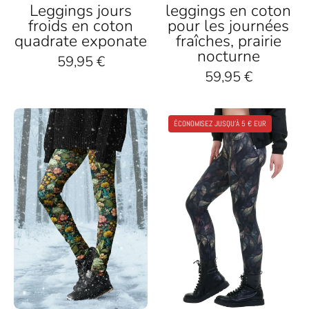
Leggings jours
leggings en coton
froids en coton
pour les journées
quadrate exponate
fraîches, prairie
nocturne
59,95 €
59,95 €
Frau
Damen
ÉCONOMISEZ JUSQU'À 5 € EUR
mit
Leggings
bunter
mit
Blumenmuster-
schwarzem
Leggings
Blätter-
im
Muster
verschneiten
und
Winterwald,
nachhaltigem
nachhaltige
Design,
Mode
kombiniert
mit
Boots