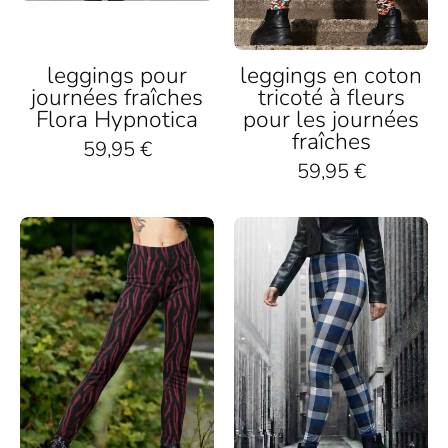
Boots
Treppe
getragen
leggings pour
leggings en coton
journées fraîches
tricoté à fleurs
Flora Hypnotica
pour les journées
fraîches
59,95 €
59,95 €
Frau
Frau
trägt
mit
schwarze
blaukarierten
Leggings
Leggings
mit
und
pinkem
Lederjacke
Zebramuster
in
im
urbaner
Freien,
Straße,