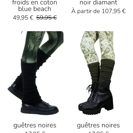
froids en coton
noir diamant
blue beach
À partir de 107,95 €
49,95 €
59,95 €
Grüne
Olivgrüne
Leggings
Strickstulpen
mit
über
Waldmotiv,
gemusterten
schwarze
Leggings
Stulpen
mit
und
Blumen
schwarze
und
Sneaker
Vögeln,
kombiniert
mit
schwarzen
Stiefeletten.
guêtres noires
guêtres noires