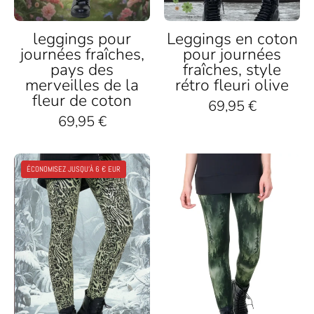
Boots
schwarzen
Boots
leggings pour
Leggings en coton
journées fraîches,
pour journées
pays des
fraîches, style
merveilles de la
rétro fleuri olive
fleur de coton
69,95 €
69,95 €
Winter
Damen
ÉCONOMISEZ JUSQU'À 6 € EUR
Leggings
Leggings
mit
mit
Leo-
grünem
Muster,
Nebelwald
nachhaltige
Motiv,
Baumwolle,
nachhaltig,
kombiniert
kombiniert
mit
mit