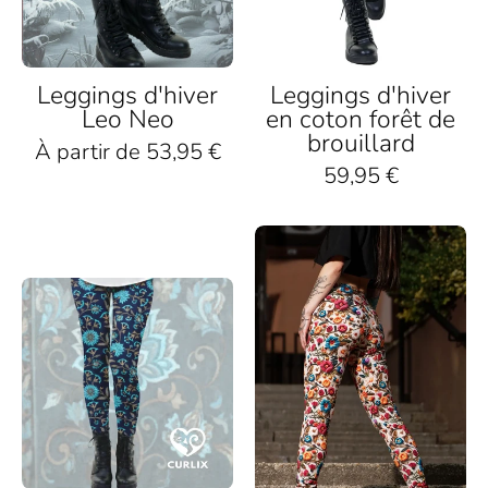
schwarzen
schwarzen
Boots
Boots
Leggings d'hiver
Leggings d'hiver
Leo Neo
en coton forêt de
brouillard
À partir de 53,95 €
59,95 €
Bunte
Damen-
Nachhaltige
Leggings
Leggings
mit
mit
Blumenmuster
blauem
aus
Blumenmuster,
Baumwolle,
getragen
nachhaltig
mit
produziert,
schwarzen
auf