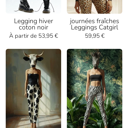
Schneelandschaft
Legging hiver
journées fraîches
coton noir
Leggings Catgirl
À partir de 53,95 €
59,95 €
Frau
Frau
mit
mit
Kuhmaske
Zebrakopf
trägt
trägt
Cowgirl-
Zebra-
Leggings
Muster
mit
Leggings
Kuhfleckenmuster
und
und
schwarzes
schwarzem
Top
Top
vor