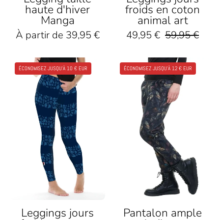
haute d'hiver
froids en coton
Boots
Manga
animal art
À partir de 39,95 €
49,95 €
59,95 €
Person
Dunkelblaue
ÉCONOMISEZ JUSQU'À 12 € EUR
ÉCONOMISEZ JUSQU'À 10 € EUR
trägt
Leggings
gemusterte
mit
Leggings
maritimen
mit
Mustern
Blätter-
für
Design
Damen,
und
nachhaltige
schwarzen
Baumwolle,
Stiefeln
Fußfrei
vor
weißem
Hintergrund
Leggings jours
Pantalon ample