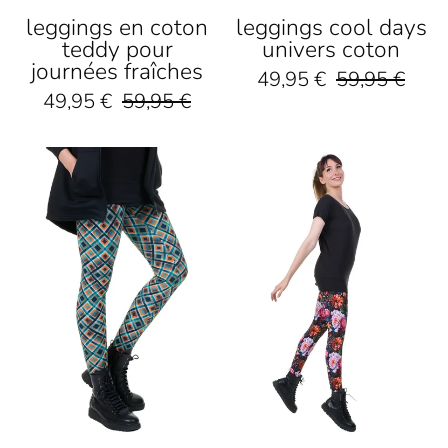
leggings en coton
leggings cool days
teddy pour
univers coton
journées fraîches
49,95 €
59,95 €
49,95 €
59,95 €
Bunte
Frau
Leggings
mit
mit
schwarzem
geometrischem
Shirt
Karomuster
und
in
bunter
Blau,
Blumen-
Orange
Leggings,
und
steht
Weiß,
auf
nachhaltig
weißem
produziert.
Hintergrund